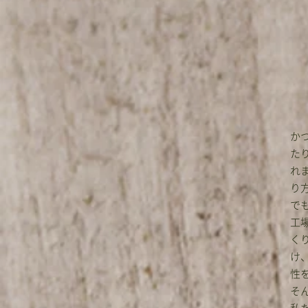
か
た
れ
り
で
工
く
け
性
そ