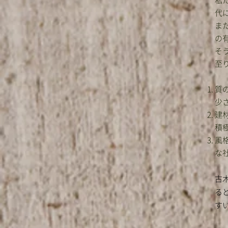
私
代
ま
の
そ
至
質
少
建
積
風
な
古
る
す