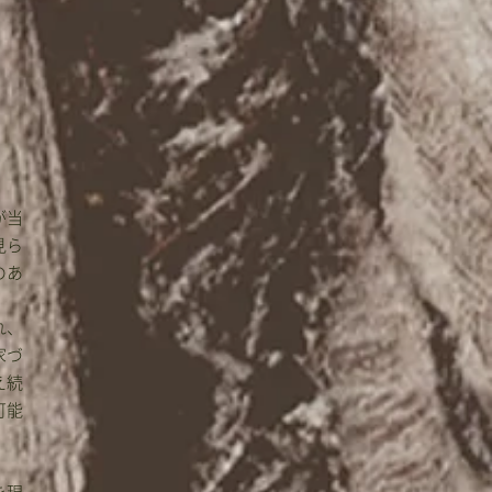
が当
見ら
のあ
れ、
家づ
え続
可能