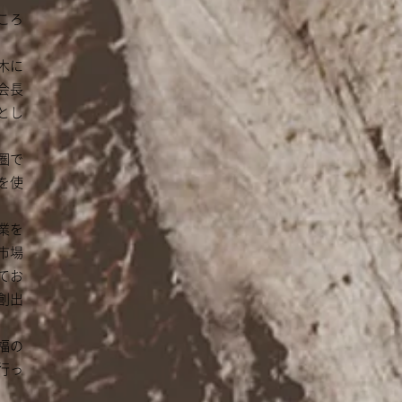
ころ
、木に
会長
とし
圏で
を使
業を
市場
てお
創出
福の
行っ