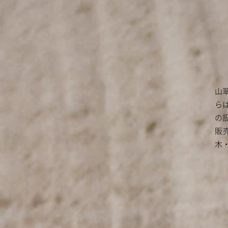
山
ら
の
販
木