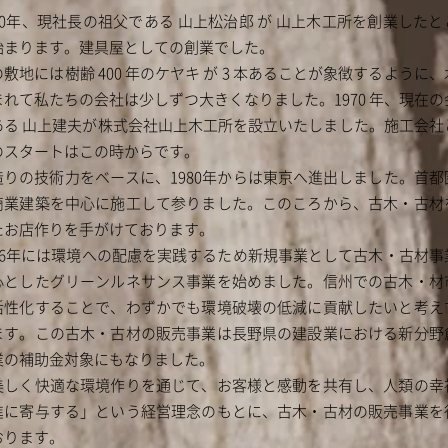
930年、現社長の祖父である 山上松治郎 が 山上木工所を創業したと
始まります。建具屋としての創業でした。
敷地には樹齢 400 年のケヤキ が 3 本あることが象徴するように
まれて私たちの会社は少しずつ大きくなりました。1970 年、現在の
ある 山上建夫が株式会社山上木工所を設立いたしました。施工会社
のスタートはこの時からです。
造りの技術力をベースに、1980年からは東京へ進出しました。首都
商業建築を中心に施工して参りました。このころから、古木・古材
たお店作りを手がけております。
006年には環境への配慮を実践するため新規事業として古木・古材事
心としたグリーンルネサンス事業を始めました。信州での古木・材
活性化することで、わずかでも環境破壊の低減に貢献したいと考え
ます。この古木・古材の販売事業は長野県の建設業における新分野
業の補助金対象にもなりました。
美しく快適な環境作りを通じて、お客様と感動を共有し、人類の幸
進に寄与する」という経営理念のもとに、古木・古材の販売事業を
おります。