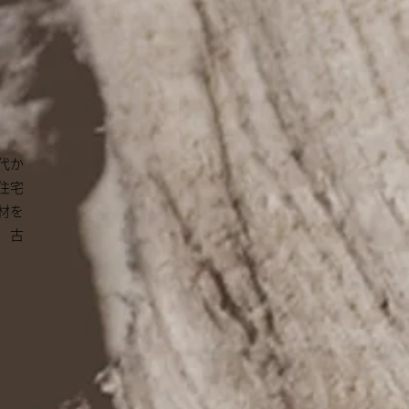
代か
住宅
材を
、古