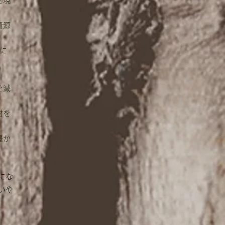
を現
資源
に
を減
材を
。
豊か
にな
いや