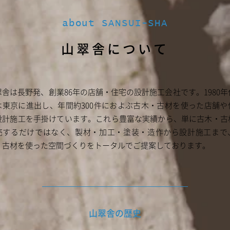
about SANSUI-SHA
山翠舎について
翠舎は長野発、創業86年の店舗・住宅の設計施工会社です。1980年
は東京に進出し、年間約300件におよぶ古木・古材を使った店舗や
設計施工を手掛けています。これら豊富な実績から、単に古木・古
売するだけではなく、製材・加工・塗装・造作から設計施工まで
・古材を使った空間づくりをトータルでご提案しております。
山翠舎の歴史