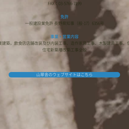
FAX：03-5766-7199
免許
一般建設業免許 長野県知事（般-17）6356号
事業・営業内容
業建築，飲食店店舗改装及び内装工事、造作家具工事、木製建具工事、
住宅新築増改築工事全般
山翠舎のウェブサイトはこちら