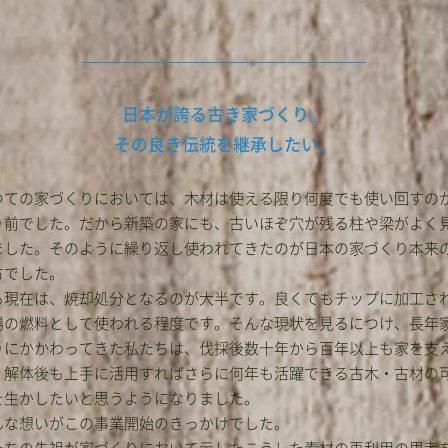
日本が誇る古き家づくり。
その良き伝統を継承したい。
つての家づくりにおいては、木材は使える限り何度でも使い回すの
り前でした。だから新築の家にも、古いほぞ穴が残る柱や梁がよく
ました。そのように繰り返し使われてきたのが日本の家づくり本来
方でした。
も現在は、焼却処分となるのが大半です。良くてもチップに加工さ
場の燃料として使われる程度です。そんな現状を見るにつけ、長年
りにかかわってきた私たちは、伐採後数十年から百年以上も家を支
、解体後も上手に活用すればさらに何年も活躍できる古木・古材の
を生かしたいと思うようになりました。
んな想いがこの事業開始のきっかけでした。