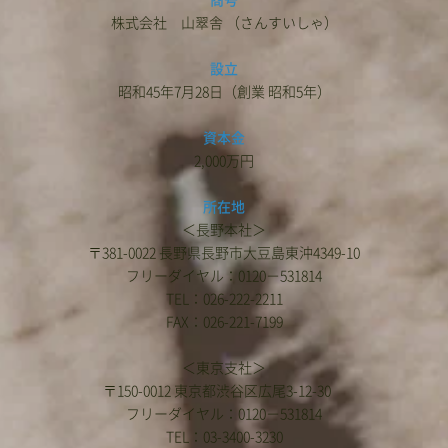
商号
株式会社 山翠舎 （さんすいしゃ）
設立
昭和45年7月28日（創業 昭和5年）
資本金
2,000万円
所在地
＜長野本社＞
〒381-0022 長野県長野市大豆島東沖4349-10
フリーダイヤル：0120－531814
TEL：026-222-2211
FAX：026-221-7199
＜東京支社＞
〒150-0012 東京都渋谷区広尾3-12-30
フリーダイヤル：0120－531814
TEL：03-3400-3230