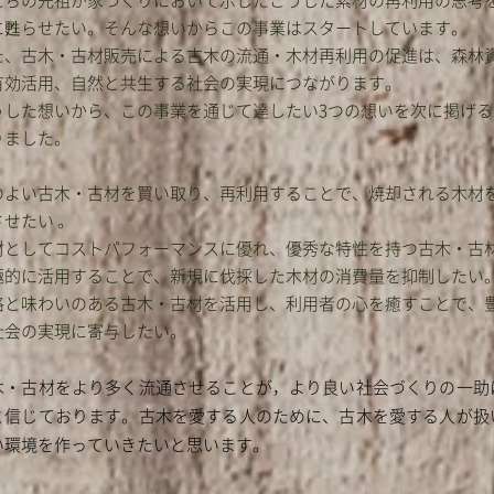
たちの先祖が家づくりにおいて示したこうした素材の再利用の思考
に甦らせたい。そんな想いからこの事業はスタートしています。
た、古木・古材販売による古木の流通・木材再利用の促進は、森林
有効活用、自然と共生する社会の実現につながります。
うした想いから、この事業を通じて達したい3つの想いを次に掲げる
りました。
のよい古木・古材を買い取り、再利用することで、焼却される木材
させたい 。
材としてコストパフォーマンスに優れ、優秀な特性を持つ古木・古
極的に活用することで、新規に伐採した木材の消費量を抑制したい
格と味わいのある古木・古材を活用し、利用者の心を癒すことで、
社会の実現に寄与したい。
木・古材をより多く流通させることが，より良い社会づくりの一助
と信じております。古木を愛する人のために、古木を愛する人が扱
い環境を作っていきたいと思います。