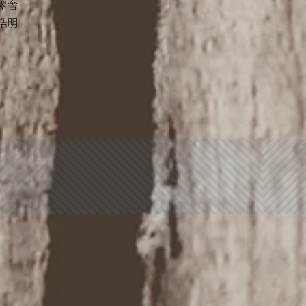
翠舎
浩明