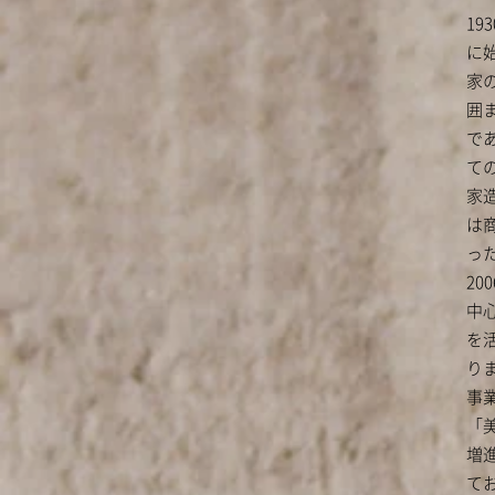
1
に
家の
囲
で
て
家
は
っ
2
中
を
り
事
「
増
て